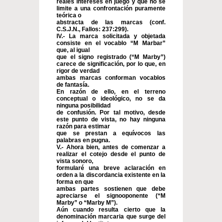
reales intereses en juego y que no se
limite a una confrontación puramente
teórica o
abstracta de las marcas (conf.
C.S.J.N., Fallos: 237:299).
IV.- La marca solicitada y objetada
consiste en el vocablo “M Marbar”
que, al igual
que el signo registrado (“M Marby”)
carece de significación, por lo que, en
rigor de verdad
ambas marcas conforman vocablos
de fantasía.
En razón de ello, en el terreno
conceptual o ideológico, no se da
ninguna posibilidad
de confusión. Por tal motivo, desde
este punto de vista, no hay ninguna
razón para estimar
que se prestan a equívocos las
palabras en pugna.
V.- Ahora bien, antes de comenzar a
realizar el cotejo desde el punto de
vista sonoro,
formularé una breve aclaración en
orden a la discordancia existente en la
forma en que
ambas partes sostienen que debe
apreciarse el signooponente (“M
Marby” o “Marby M”).
Aún cuando resulta cierto que la
denominación marcaria que surge del