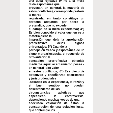
una duda reflexiva (y no a la mera
duda espontánea que
provocan, en general, la mayoría de
estos conflictos), corresponde preferir
la marca
registrada, en tanto constituye un
derecho adquirido, por sobre la
pretendida, que no excede
el campo de la mera expectativa; 4°)
Es bien conocido el valor que, en esta
materia, tiene la
impresión que deja la aprehensión
prerreflexiva delos signos
enfrentados; 5°) Cuando la
percepción fresca y espontánea de un
signo marcariosuscita el recuerdo de
otro anterior, la
sensación prerreflexiva obtenida
mediante aquel acercamiento posee -
en general- alto valor
en estos conflictos; 6°) Ese plexo de
directivas y enseñanzas doctrinarias
y jurisprudenciales
-basadas en la experiencia, la razón y
el buen sentido- no pueden
desentenderse de las
circunstancias adjetivas que
especifican la controversia,
dependiendo muchas veces de una
adecuada valoración de éstas la
consagración de una solución justa,
que contemple los