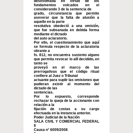
desestimada en virtud de los
fundamentos volcados en el
considerando 3 de la sentencia de
grado, circunstancia que permite
aseverar que la falta de alusión a
aquello en la parte
resolutiva obedeció a una omisión,
que fue subsanada en debida forma
mediante el dictado
del auto aclaratorio.
Por ello, el cuestionamiento que aquí
se formula respecto de la aclaratoria
obrante a
fs. 812, no encuentra sustento alguno
que permita revocar lo allí decidido, en
tanto se
proveyó en el marco de las
prerrogativas que el código ritual
confiere al Juez o Tribunal
actuante para suplir las omisiones que
pudieran existir al momento del
dictado de las
sentencias.
Por lo expuesto, corresponde
rechazar la queja de la accionante con
relación a la
fijación de costas a su cargo
efectuada en la instancia anterior.
Poder Judicial de la Nación
SALA CIVIL Y COMERCIAL FEDERAL
II
Causa n° 6009/2008