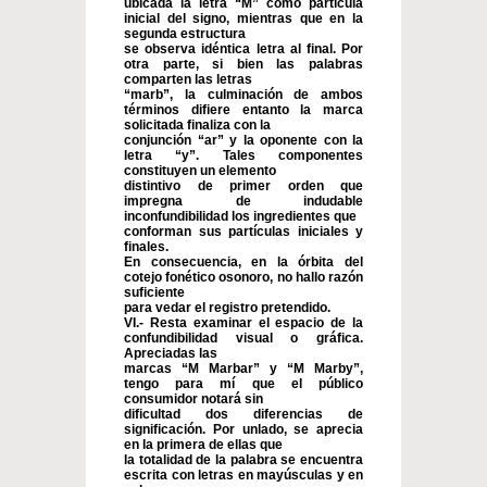
ubicada la letra “M” como partícula
inicial del signo, mientras que en la
segunda estructura
se observa idéntica letra al final. Por
otra parte, si bien las palabras
comparten las letras
“marb”, la culminación de ambos
términos difiere entanto la marca
solicitada finaliza con la
conjunción “ar” y la oponente con la
letra “y”. Tales componentes
constituyen un elemento
distintivo de primer orden que
impregna de indudable
inconfundibilidad los ingredientes que
conforman sus partículas iniciales y
finales.
En consecuencia, en la órbita del
cotejo fonético osonoro, no hallo razón
suficiente
para vedar el registro pretendido.
VI.- Resta examinar el espacio de la
confundibilidad visual o gráfica.
Apreciadas las
marcas “M Marbar” y “M Marby”,
tengo para mí que el público
consumidor notará sin
dificultad dos diferencias de
significación. Por unlado, se aprecia
en la primera de ellas que
la totalidad de la palabra se encuentra
escrita con letras en mayúsculas y en