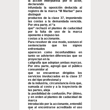
la acción interpuesta por el actor,
declarando
infundada la oposición deducida al
registro de la marca “M Marbar” para
distinguir
productos de la clase 37, imponiendo
las costas a la demandada vencida.
Por otra parte, el “a
quo” rechazó el planteo de caducidad
por la falta de uso de la marca
oponente e impuso las
costas a la accionante.
Para resolver de ese modo, sostuvo el
sentenciante que los signos
enfrentados
aparecen como inconfundibles en
tanto se advierten diferencias que se
proyectan en la
caligrafía que adoptan ambas marcas.
Por otra parte, agregó que el público
consumidor al
que se encuentran dirigidos los
servicios involucrados en la clase 37
es del tipo profesional y
de la industria, circunstancia ésta que,
sumada al costo y a la trayectoria de
las partes, aleja
la posibilidad de confusión. Por último,
y en orden al planteo de caducidad de
marca
introducido por la accionante, entendió
que al encontrarse acreditado el uso