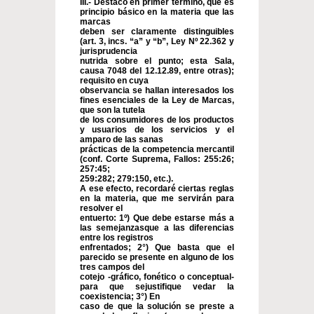
III.- Destaco en primer término, que es
principio básico en la materia que las
marcas
deben ser claramente distinguibles
(art. 3, incs. “a” y “b”, Ley Nº 22.362 y
jurisprudencia
nutrida sobre el punto; esta Sala,
causa 7048 del 12.12.89, entre otras);
requisito en cuya
observancia se hallan interesados los
fines esenciales de la Ley de Marcas,
que son la tutela
de los consumidores de los productos
y usuarios de los servicios y el
amparo de las sanas
prácticas de la competencia mercantil
(conf. Corte Suprema, Fallos: 255:26;
257:45;
259:282; 279:150, etc.).
A ese efecto, recordaré ciertas reglas
en la materia, que me servirán para
resolver el
entuerto: 1º) Que debe estarse más a
las semejanzasque a las diferencias
entre los registros
enfrentados; 2°) Que basta que el
parecido se presente en alguno de los
tres campos del
cotejo -gráfico, fonético o conceptual-
para que sejustifique vedar la
coexistencia; 3°) En
caso de que la solución se preste a