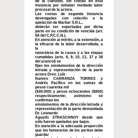
de la cuestión, sin costas en esta
instancia por nohaber mediado labor
procesal de la actora.
Las costas de segunda instancia
devengadas con relación a la
apelación de Marbar S.R.L.,
deberán ser soportadas por dicha
parte en su condición de vencida (art.
68 del C.P.C.C.N.).
En atención al mérito, a la extensión, a
la eficacia de la labor desarrollada, a
la
naturaleza de la causa y a las etapas
cumplidas (arts. 6, 9, 10, 13, 37 y 38
del arancel) se
fijan los emolumentos de la dirección
letrada y representación de la parte
actora Dres. Luís
Ramiro CARRANZA TORRES y
Andrés Pacífico en las sumas de
pesos cuarenta mil
($40.000) y pesos ochocientos ($800)
respectivamente; asimismo se
confirman los
emolumentos de la dirección letrada y
representación de la parte demandada
Dr. Leonardo
Agustín STRASCHNOY desde que
sólo fueron apelados por bajos.
En atención a la adecuada proporción
que los honorarios de los peritos debe
guardar