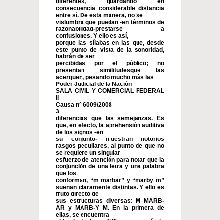
diferentes, guardando en
consecuencia considerable distancia
entre sí. De esta manera, no se
vislumbra que puedan -en términos de
razonabilidad-prestarse a
confusiones. Y ello es así,
porque las sílabas en las que, desde
este punto de vista de la sonoridad,
habrán de ser
percibidas por el público; no
presentan similitudesque las
acerquen, pesando mucho más las
Poder Judicial de la Nación
SALA CIVIL Y COMERCIAL FEDERAL
II
Causa n° 6009/2008
3
diferencias que las semejanzas. Es
que, en efecto, la aprehensión auditiva
de los signos -en
su conjunto- muestran notorios
rasgos peculiares, al punto de que no
se requiere un singular
esfuerzo de atención para notar que la
conjunción de una letra y una palabra
que los
conforman, “m marbar” y “marby m”
suenan claramente distintas. Y ello es
fruto directo de
sus estructuras diversas: M MARB-
AR y MARB-Y M. En la primera de
ellas, se encuentra