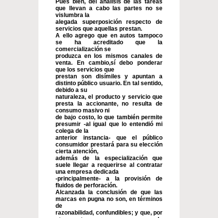
Pues bien, del análisis de las tareas
que llevan a cabo las partes no se
vislumbra la
alegada superposición respecto de
servicios que aquellas prestan.
A ello agrego que en autos tampoco
se ha acreditado que la
comercialización se
produzca en los mismos canales de
venta. En cambio,sí debo ponderar
que los servicios que
prestan son disímiles y apuntan a
distinto público usuario. En tal sentido,
debido a su
naturaleza, el producto y servicio que
presta la accionante, no resulta de
consumo masivo ni
de bajo costo, lo que también permite
presumir -al igual que lo entendió mi
colega de la
anterior instancia- que el público
consumidor prestará para su elección
cierta atención,
además de la especialización que
suele llegar a requerirse al contratar
una empresa dedicada
-principalmente- a la provisión de
fluidos de perforación.
Alcanzada la conclusión de que las
marcas en pugna no son, en términos
de
razonabilidad, confundibles; y que, por