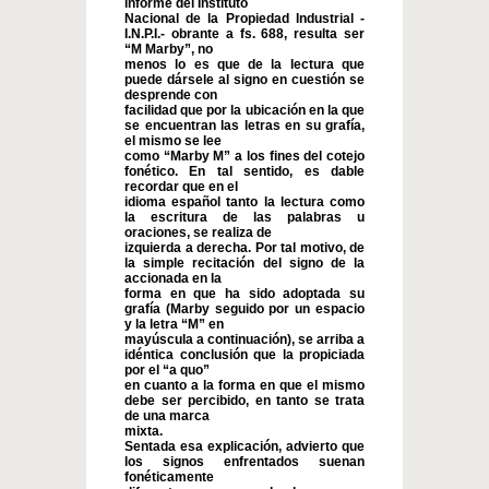
informe del Instituto
Nacional de la Propiedad Industrial -
I.N.P.I.- obrante a fs. 688, resulta ser
“M Marby”, no
menos lo es que de la lectura que
puede dársele al signo en cuestión se
desprende con
facilidad que por la ubicación en la que
se encuentran las letras en su grafía,
el mismo se lee
como “Marby M” a los fines del cotejo
fonético. En tal sentido, es dable
recordar que en el
idioma español tanto la lectura como
la escritura de las palabras u
oraciones, se realiza de
izquierda a derecha. Por tal motivo, de
la simple recitación del signo de la
accionada en la
forma en que ha sido adoptada su
grafía (Marby seguido por un espacio
y la letra “M” en
mayúscula a continuación), se arriba a
idéntica conclusión que la propiciada
por el “a quo”
en cuanto a la forma en que el mismo
debe ser percibido, en tanto se trata
de una marca
mixta.
Sentada esa explicación, advierto que
los signos enfrentados suenan
fonéticamente