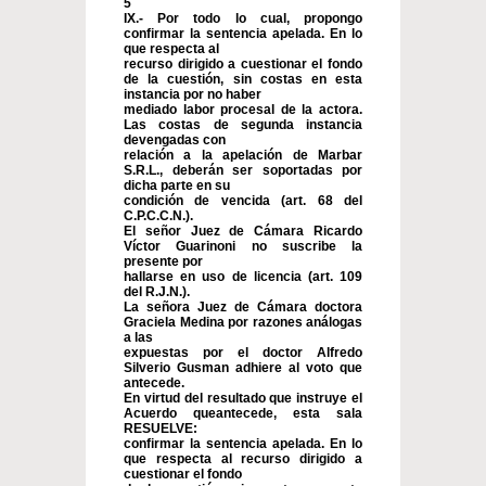
5
IX.- Por todo lo cual, propongo
confirmar la sentencia apelada. En lo
que respecta al
recurso dirigido a cuestionar el fondo
de la cuestión, sin costas en esta
instancia por no haber
mediado labor procesal de la actora.
Las costas de segunda instancia
devengadas con
relación a la apelación de Marbar
S.R.L., deberán ser soportadas por
dicha parte en su
condición de vencida (art. 68 del
C.P.C.C.N.).
El señor Juez de Cámara Ricardo
Víctor Guarinoni no suscribe la
presente por
hallarse en uso de licencia (art. 109
del R.J.N.).
La señora Juez de Cámara doctora
Graciela Medina por razones análogas
a las
expuestas por el doctor Alfredo
Silverio Gusman adhiere al voto que
antecede.
En virtud del resultado que instruye el
Acuerdo queantecede, esta sala
RESUELVE:
confirmar la sentencia apelada. En lo
que respecta al recurso dirigido a
cuestionar el fondo