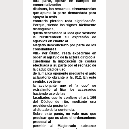
otra parte, operan en campos de
comercialización
distintos, las restantes circunstancias
que apunta la parte demandada para
apoyar la tesis
contraria pierden toda significación.
Porque, siendo los signos fácilmente
distinguibles,
queda descartada la idea que sostiene
la recurrenteen su expresión de
agravios en cuanto al
alegado desconcierto por parte de los
consumidores.
VIII.- Por último, resta expedirme en
orden al agravio de la actora dirigido a
cuestionar la imposición de costas
efectuada a su parte por el rechazo de
la caducidad de uso
de la marca oponente mediante el auto
aclaratorio obrante a fs. 812. En este
sentido, sostiene
la accionante que el “a quo” se
extralimitó al fijar los accesorios
haciendo uso de las
facultades que le confiere el art. 166
del Código de rito, mediante una
providencia posterior
al dictado de la sentencia.
Sobre este punto, no vale más que
precisar que es claro el ordenamiento
procesal al
permitir al Magistrado subsanar