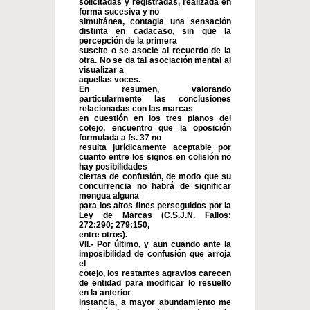
solicitadas y registradas, realizada en
forma sucesiva y no
simultánea, contagia una sensación
distinta en cadacaso, sin que la
percepción de la primera
suscite o se asocie al recuerdo de la
otra. No se da tal asociación mental al
visualizar a
aquellas voces.
En resumen, valorando
particularmente las conclusiones
relacionadas con las marcas
en cuestión en los tres planos del
cotejo, encuentro que la oposición
formulada a fs. 37 no
resulta jurídicamente aceptable por
cuanto entre los signos en colisión no
hay posibilidades
ciertas de confusión, de modo que su
concurrencia no habrá de significar
mengua alguna
para los altos fines perseguidos por la
Ley de Marcas (C.S.J.N. Fallos:
272:290; 279:150,
entre otros).
VII.- Por último, y aun cuando ante la
imposibilidad de confusión que arroja
el
cotejo, los restantes agravios carecen
de entidad para modificar lo resuelto
en la anterior
instancia, a mayor abundamiento me