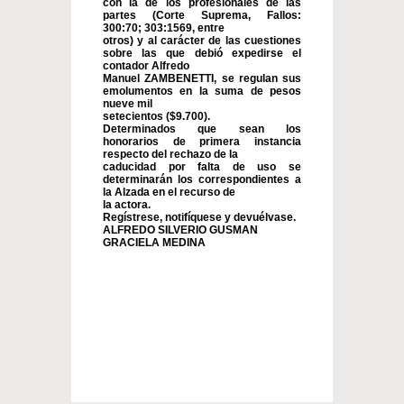
con la de los profesionales de las
partes (Corte Suprema, Fallos:
300:70; 303:1569, entre
otros) y al carácter de las cuestiones
sobre las que debió expedirse el
contador Alfredo
Manuel ZAMBENETTI, se regulan sus
emolumentos en la suma de pesos
nueve mil
setecientos ($9.700).
Determinados que sean los
honorarios de primera instancia
respecto del rechazo de la
caducidad por falta de uso se
determinarán los correspondientes a
la Alzada en el recurso de
la actora.
Regístrese, notifíquese y devuélvase.
ALFREDO SILVERIO GUSMAN
GRACIELA MEDINA