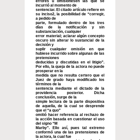
errores u omisionesen las que se
incurrió al momento de
sentenciar. El citado artículo refiere en
su inciso2, la posibilidad de “corregir,
a pedido de
parte, formulado dentro de los tres
días de la notificación y sin
substanciación, cualquier
error material; aclarar algún concepto
oscuro sin alterar lo sustancial de la
decisión y
suplir cualquier omisión en que
hubiese incurrido sobre algunas de las
pretensiones
deducidas y discutidas en el litigio”.
Por ello, la queja de la actora no puede
prosperar en la
medida que no resulta certero que el
Juez de grado haya modificado los
términos de la
sentencia mediante el dictado de la
providencia posterior. Dicha
conclusión, surge de la
simple lectura de la parte dispositiva
de aquella, de la cual se desprende
que el “a quo”
omitió hacer referencia al rechazo de
la acción basada en cuestionar el uso
del signo “M
Marby”. Ello así, pues tal extremo
conformó una de las pretensiones de
la actora, la cual fue