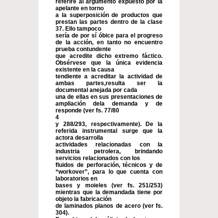
referiré al argumento expuesto por la
apelante en torno
a la superposición de productos que
prestan las partes dentro de la clase
37. Ello tampoco
sería de por sí óbice para el progreso
de la acción, en tanto no encuentro
prueba contundente
que acredite dicho extremo fáctico.
Obsérvese que la única evidencia
existente en la causa
tendiente a acreditar la actividad de
ambas partes,resulta ser la
documental anejada por cada
una de ellas en sus presentaciones de
ampliación dela demanda y de
responde (ver fs. 77/80
4
y 288/293, respectivamente). De la
referida instrumental surge que la
actora desarrolla
actividades relacionadas con la
industria petrolera, brindando
servicios relacionados con los
fluidos de perforación, técnicos y de
“workover”, para lo que cuenta con
laboratorios en
bases y moieles (ver fs. 251/253)
mientras que la demandada tiene por
objeto la fabricación
de laminados planos de acero (ver fs.
304).