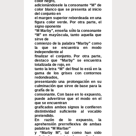
color negro,
adicionándosele la consonante “M” de
color blanco que se presenta al inicio
del conjunto en
el margen superior rebordeada en una
figura color verde. Por otra parte, el
signo oponente
“M Marby”, enseña sólo la consonante
“M” en mayúscula, tanto aquella que
sirve de
comienzo de la palabra “Marby” como
la que se encuentra en modo
independiente al
finalizar el conjunto. Por otra parte,
destaco que “Marby” se encuentra
totalizada de rojo, en
tanto la letra “M” del final lo está en la
gama de los grises con contornos
redondeados,
presentando una prolongación en su
culminación que sirve de base para la
grafía de la
consonante. Con base en lo expuesto,
puede advertirse que el modo en el
que se encuentran
graficados ambos signos le confieren
distintividad suficiente al vocablo
pretendido.
En razón de lo expuesto, la
aprehensión prerreflexiva de ambas
palabras “M Marbar”
y “Marby M”, tal como han sido