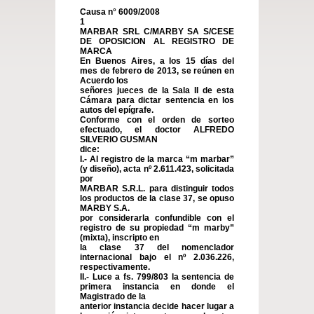
Causa n° 6009/2008
1
MARBAR SRL C/MARBY SA S/CESE
DE OPOSICION AL REGISTRO DE
MARCA
En Buenos Aires, a los 15 días del
mes de febrero de 2013, se reúnen en
Acuerdo los
señores jueces de la Sala II de esta
Cámara para dictar sentencia en los
autos del epígrafe.
Conforme con el orden de sorteo
efectuado, el doctor ALFREDO
SILVERIO GUSMAN
dice:
I.- Al registro de la marca “m marbar”
(y diseño), acta nº 2.611.423, solicitada
por
MARBAR S.R.L. para distinguir todos
los productos de la clase 37, se opuso
MARBY S.A.
por considerarla confundible con el
registro de su propiedad “m marby”
(mixta), inscripto en
la clase 37 del nomenclador
internacional bajo el nº 2.036.226,
respectivamente.
II.- Luce a fs. 799/803 la sentencia de
primera instancia en donde el
Magistrado de la
anterior instancia decide hacer lugar a