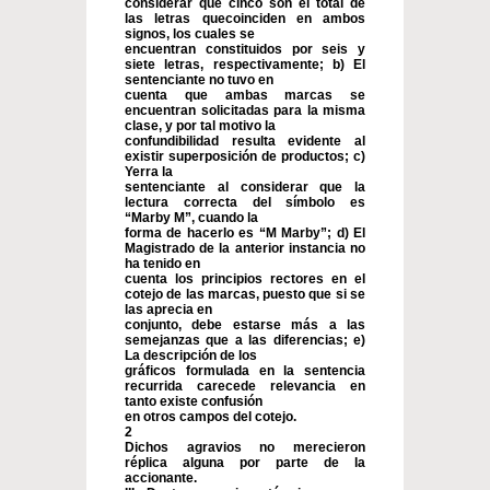
considerar que cinco son el total de
las letras quecoinciden en ambos
signos, los cuales se
encuentran constituidos por seis y
siete letras, respectivamente; b) El
sentenciante no tuvo en
cuenta que ambas marcas se
encuentran solicitadas para la misma
clase, y por tal motivo la
confundibilidad resulta evidente al
existir superposición de productos; c)
Yerra la
sentenciante al considerar que la
lectura correcta del símbolo es
“Marby M”, cuando la
forma de hacerlo es “M Marby”; d) El
Magistrado de la anterior instancia no
ha tenido en
cuenta los principios rectores en el
cotejo de las marcas, puesto que si se
las aprecia en
conjunto, debe estarse más a las
semejanzas que a las diferencias; e)
La descripción de los
gráficos formulada en la sentencia
recurrida carecede relevancia en
tanto existe confusión
en otros campos del cotejo.
2
Dichos agravios no merecieron
réplica alguna por parte de la
accionante.