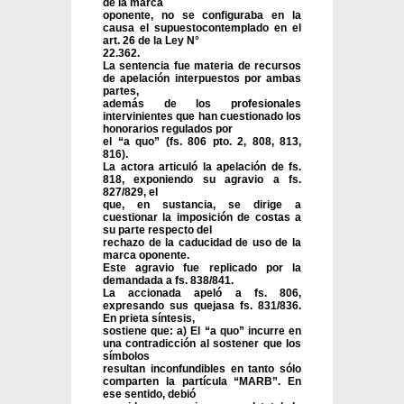
de la marca
oponente, no se configuraba en la
causa el supuestocontemplado en el
art. 26 de la Ley N°
22.362.
La sentencia fue materia de recursos
de apelación interpuestos por ambas
partes,
además de los profesionales
intervinientes que han cuestionado los
honorarios regulados por
el “a quo” (fs. 806 pto. 2, 808, 813,
816).
La actora articuló la apelación de fs.
818, exponiendo su agravio a fs.
827/829, el
que, en sustancia, se dirige a
cuestionar la imposición de costas a
su parte respecto del
rechazo de la caducidad de uso de la
marca oponente.
Este agravio fue replicado por la
demandada a fs. 838/841.
La accionada apeló a fs. 806,
expresando sus quejasa fs. 831/836.
En prieta síntesis,
sostiene que: a) El “a quo” incurre en
una contradicción al sostener que los
símbolos
resultan inconfundibles en tanto sólo
comparten la partícula “MARB”. En
ese sentido, debió