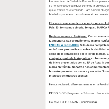
fisicamente en la Ciudad de Buenos Aires, pero nu
su nombre desde cualquier punto de la provincia 
que el tramite este terminado. Para solicitar el reg
brindados por nuestro estudio esta el de constitui
El servicio mas completo y al mejor precio. An
País. En forma muy simple.
Tenga su MARCA
Registre su marca. Protéjase!
. Con su marca re
la Argentina.
Sea el dueño de su marca! Regístr
ENTRAR A BUSCADOR
Si lo desea complete l
un informe personalizado sobre la viabilidad o
como de lo establecido por la ley de marcas. 
cualquier punto de la Argentina,
en forma muy 
de inicio presentados con su Nº de Acta, la co
marca en trámite.
Nosotros nos comprometemos a
honesto que usted se merece y necesita. Somos
intereses de nuestros clientes.
Hemos registrado diferentes marcas en la Provinc
DIEGO D´OR (Programa de Televisión. Producción 
CARAMELO TUCUMAN. (Indumentaria)