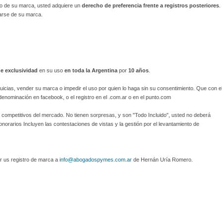
ro de su marca, usted adquiere un
derecho de preferencia frente a registros posteriores
.
iarse de su marca.
e exclusividad
en su uso
en toda la Argentina
por
10 años
.
icias, vender su marca o impedir el uso por quien lo haga sin su consentimiento. Que con e
denominación en facebook, o el registro en el .com.ar o en el punto.com
competitivos del mercado. No tienen sorpresas, y son "Todo Incluido", usted no deberá
rarios Incluyen las contestaciones de vistas y la gestión por el levantamiento de
r us registro de marca a
info@abogadospymes.com.ar
de Hernán Uría Romero.