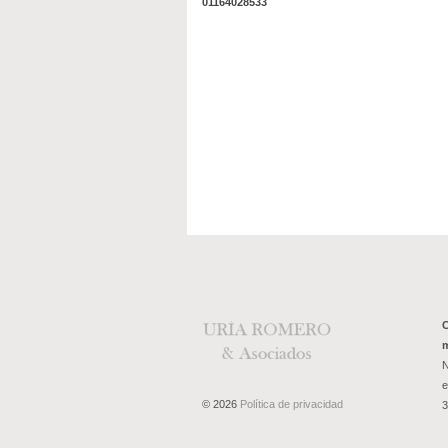
01164028533
C
m
N
e
© 2026
Política de privacidad
3