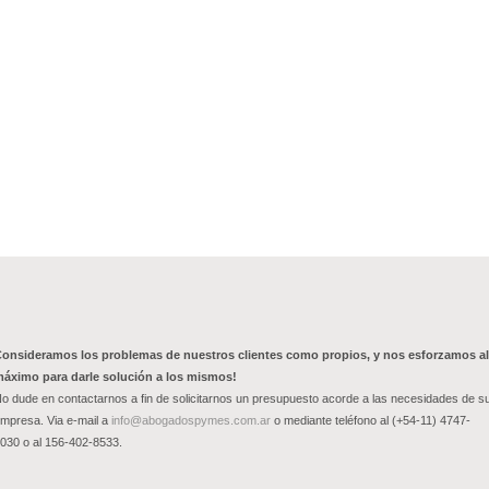
onsideramos los problemas de nuestros clientes como propios, y nos esforzamos al
áximo para darle solución a los mismos!
o dude en contactarnos a fin de solicitarnos un presupuesto acorde a las necesidades de s
mpresa. Via e-mail a
info@abogadospymes.com.ar
o mediante teléfono al (+54-11) 4747-
030 o al 156-402-8533.