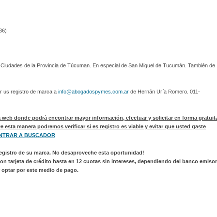
36)
s Ciudades de la Provincia de Túcuman. En especial de San Miguel de Tucumán. También de
r us registro de marca a
info@abogadospymes.com.ar
de Hernán Uría Romero. 011-
 web donde podrá encontrar mayor información, efectuar y solicitar en forma gratuit
esta manera podremos verificar si es registro es viable y evitar que usted gaste
NTRAR A BUSCADOR
registro de su marca. No desaproveche esta oportunidad!
on tarjeta de crédito hasta en 12 cuotas sin intereses, dependiendo del banco emisor
optar por este medio de pago.