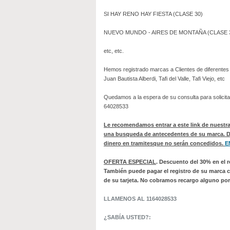
SI HAY RENO HAY FIESTA (CLASE 30)
NUEVO MUNDO - AIRES DE MONTAÑA (CLASE 
etc, etc.
Hemos registrado marcas a Clientes de diferente
Juan Bautista Alberdi, Tafi del Valle, Tafi Viejo, etc
Quedamos a la espera de su consulta para solicita
64028533
Le recomendamos entrar a este link de nuestra
una busqueda de antecedentes de su marca. De 
dinero en tramitesque no serán concedidos.
E
OFERTA ESPECIAL
. Descuento del 30% en el 
También puede pagar el registro de su marca c
de su tarjeta.
No cobramos recargo alguno por 
LLAMENOS AL 1164028533
¿SABÍA USTED?: