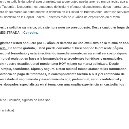
estro estudio le da todo el asesoramiento para que usted pueda tener su marca registrada a
de Tucumán. Nosostros nos ocupamos de iniciar y efectuar el seguimiento de su marca hast
istro de su marca se debe constituir domicilio en la Ciudad de Buenos Aires, entre los servicio
r su domicilio en la Capital Federal. Tenemos más de 25 años de experiencia en el tema.
tes de solicitar su marca, pida siempre nuestro presupuesto.
Desde cualquier lugar de
 REGISTRADA
!.
Consulte.
gistrada usted adquiere por 10 años, el derecho de uso exclusivo de la misma en tod
ela!.
En forma gratuita, usted puede consultar el buscador de la presente página.
uego el formulario y estará recibiendo inmediatamente, en su email sin costo alguno
 no del registro, en base a la búsqueda de antecedentes fonéticos y gramaticales,
Con nuestro estudio, usted puede tener
HOY mismo
su marca solicitada,
Desde
simple, económica, rápida y segura. Usted recibirá inmediatamente los formularios
nstancia de pago de timbrados, la correspondiente factura A o B y el certificado de
 darle el seguimiento y asesoramiento ágil, profesional, serio, confidencial y
 abogados especialistas en el tema, con una amplia experiencia en custodiar los
ia de Tucumán, algunas de ellas son:
artistica)