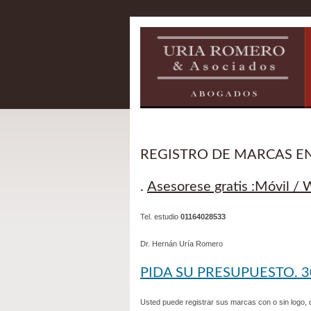
REGISTRO DE MARCAS E
.
Asesorese gratis :Móvil 
Tel. estudio
01164028533
Dr. Hernán Uría Romero
PIDA SU PRESUPUESTO. 
Usted puede registrar sus marcas con o sin logo, 