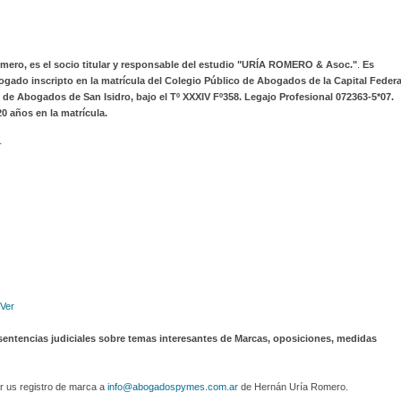
omero, es el socio titular y responsable del estudio "URÍA ROMERO & Asoc."
.
Es
gado inscripto en la matrícula del Colegio Público de Abogados de la Capital Federa
gio de Abogados de San Isidro, bajo el Tº XXXIV Fº358. Legajo Profesional 072363-5*07.
0 años en la matrícula.
r
Ver
entencias judiciales sobre temas interesantes de Marcas, oposiciones, medidas
r us registro de marca a
info@abogadospymes.com.ar
de Hernán Uría Romero.