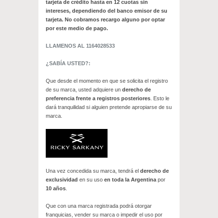
tarjeta de crédito hasta en 12 cuotas sin
intereses, dependiendo del banco emisor de su
tarjeta.
No cobramos recargo alguno por optar
por este medio de pago.
LLAMENOS AL 1164028533
¿SABÍA USTED?:
Que desde el momento en que se solicita el registro
de su marca, usted adquiere un
derecho de
preferencia frente a registros posteriores
. Esto le
dará tranquilidad si alguien pretende apropiarse de su
marca.
Una vez concedida su marca, tendrá el
derecho de
exclusividad
en su uso
en toda la Argentina
por
10 años
.
Que con una marca registrada podrá otorgar
franquicias, vender su marca o impedir el uso por