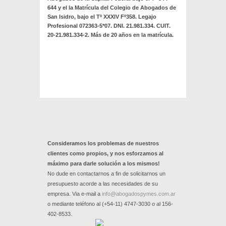
644 y el la Matrícula del Colegio de Abogados de
San Isidro, bajo el Tº XXXIV Fº358. Legajo
Profesional 072363-5*07. DNI. 21.981.334. CUIT.
20-21.981.334-2.
Más de 20 años en la matrícula.
Consideramos los problemas de nuestros
clientes como propios, y nos esforzamos al
máximo para darle solución a los mismos!
No dude en contactarnos a fin de solicitarnos un
presupuesto acorde a las necesidades de su
empresa. Via e-mail a
info@abogadospymes.com.ar
o mediante teléfono al (+54-11) 4747-3030 o al 156-
402-8533.