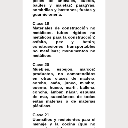
pieles de animales, cueros;
baúles y maletas; parag?as,
sombrillas y bastones; fustas y
guarnicionería.
Clase 19
Materiales de construcción no
metálicos; tubos rígidos no
metálicos para la construcción;
asfalto, pez y betún;
construcciones transportables
no metálicas; monumentos no
metálicos.
Clase 20
Muebles, espejos, marcos;
productos, no comprendidos
en otras clases de madera,
corcho, caña, junco, mimbre,
cuerno, hueso, marfil, ballena,
concha, ámbar, nácar, espuma
de mar, sucedáneos de todas
estas materias o de materias
plásticas.
Clase 21
Utensilios y recipientes para el
menaje y la cocina (que no