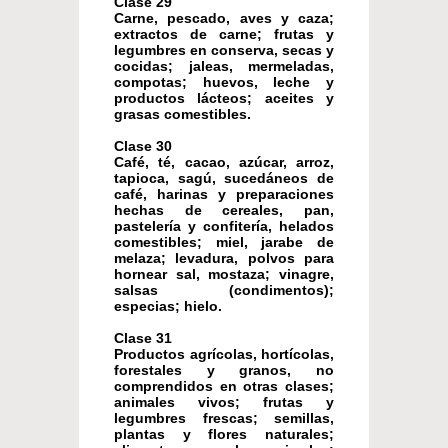
Clase 29
Carne, pescado, aves y caza;
extractos de carne; frutas y
legumbres en conserva, secas y
cocidas; jaleas, mermeladas,
compotas; huevos, leche y
productos lácteos; aceites y
grasas comestibles.
Clase 30
Café, té, cacao, azúcar, arroz,
tapioca, sagú, sucedáneos de
café, harinas y preparaciones
hechas de cereales, pan,
pastelería y confitería, helados
comestibles; miel, jarabe de
melaza; levadura, polvos para
hornear sal, mostaza; vinagre,
salsas (condimentos);
especias; hielo.
Clase 31
Productos agrícolas, hortícolas,
forestales y granos, no
comprendidos en otras clases;
animales vivos; frutas y
legumbres frescas; semillas,
plantas y flores naturales;