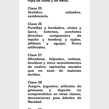
ropa de cama y de mesa.
Clase 25
Vestidos, calzados,
sombrerería.
Clase 26
Puntillas y bordados, cintas y
lazos; botones, corchetes
(broches compuestos de
macho y hembra) y ojales,
alfileres y agujas; flores
artificiales.
Clase 27
Alfombras, felpudos, esteras,
linoléum y otros revestimientos
de suelos; tapicerías murales
que no sean de materias
textiles.
Clase 28
Juegos, juguetes; artículos de
gimnasia y deporte no
comprendidos en otras clases;
decoraciones para árboles de
Navidad.