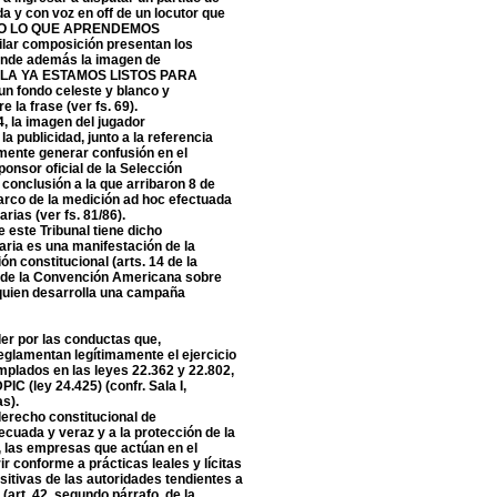
da y con voz en off de un locutor que
ODO LO QUE APRENDEMOS
r composición presentan los
 donde además la imagen de
 “ALA YA ESTAMOS LISTOS PARA
fondo celeste y blanco y
 la frase (ver fs. 69).
4, la imagen del jugador
 publicidad, junto a la referencia
nte generar confusión en el
ponsor oficial de la Selección
 conclusión a la que arribaron 8 de
rco de la medición ad hoc efectuada
rias (ver fs. 81/86).
e este Tribunal tiene dicho
aria es una manifestación de la
ón constitucional (arts. 14 de la
 2 de la Convención Americana sobre
quien desarrolla una campaña
der por las conductas que,
reglamentan legítimamente el ejercicio
mplados en las leyes 22.362 y 22.802,
PIC (ley 24.425) (confr. Sala I,
as).
derecho constitucional de
cuada y veraz y a la protección de la
e, las empresas que actúan en el
r conforme a prácticas leales y lícitas
itivas de las autoridades tendientes a
(art. 42, segundo párrafo, de la