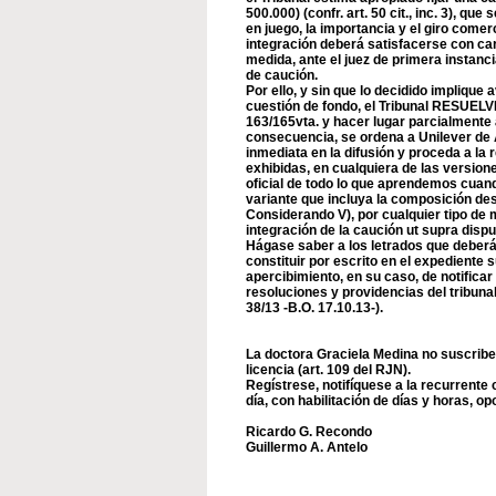
500.000) (confr. art. 50 cit., inc. 3), qu
en juego, la importancia y el giro comer
integración deberá satisfacerse con car
medida, ante el juez de primera instanci
de caución.
Por ello, y sin que lo decidido implique 
cuestión de fondo, el Tribunal RESUELVE
163/165vta. y hacer lugar parcialmente 
consecuencia, se ordena a Unilever de 
inmediata en la difusión y proceda a la
exhibidas, en cualquiera de las version
oficial de todo lo que aprendemos cuan
variante que incluya la composición des
Considerando V), por cualquier tipo de 
integración de la caución ut supra dispu
Hágase saber a los letrados que deberán
constituir por escrito en el expediente s
apercibimiento, en su caso, de notificar
resoluciones y providencias del tribuna
38/13 -B.O. 17.10.13-).
La doctora Graciela Medina no suscribe
licencia (art. 109 del RJN).
Regístrese, notifíquese a la recurrente 
día, con habilitación de días y horas, 
Ricardo G. Recondo
Guillermo A. Antelo