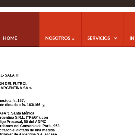
HOME
NOSOTROS
SERVICIOS
I
 SALA III
ION DEL FUTBOL
 ARGENTINA SA s/
esto a fs. 167,
ón dictada a fs. 163/166; y,
(“AFA”), Santa Mónica
rgentina S.R.L. (“P&G”), con
digo Procesal, 50 del ADPIC
ordantes del Convenio de París, 953
icitaron el dictado de una medida
nilever de Argentina S.A. el cese