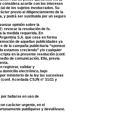
e se considera acorde con los intereses
cial de los sujetos involucrados. Su
ácter previo al diligenciamiento de la
a, y podrá ser sustituida por un seguro
avanzar opinión sobre la
: revocar la resolución de fs.
a la medida requerida. En
Argentina S.A. que cese en forma
 remoción de aquellas publicidades ya
es de la campaña publicitaria “sponsor
do estamos creciendo” y/o cualquier
cripta en la presente resolución (conf.
medio de comunicación. Ello, previa
esta.
 registrar, validar y
u domicilio electrónico, bajo
 por ministerio de la ley las sucesivas
l (conf. Acordada CSJN n° 31/11 y
 por hallarse en uso de
con carácter urgente, en el
oportunamente publíquese y devuélvase.