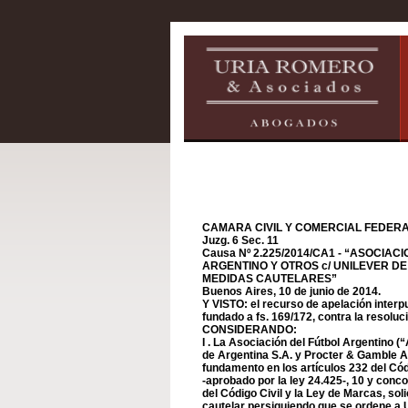
CAMARA CIVIL Y COMERCIAL FEDERAL-
Juzg. 6 Sec. 11
Causa Nº 2.225/2014/CA1 - “ASOCIAC
ARGENTINO Y OTROS c/ UNILEVER DE
MEDIDAS CAUTELARES”
Buenos Aires, 10 de junio de 2014.
Y VISTO: el recurso de apelación interpu
fundado a fs. 169/172, contra la resoluci
CONSIDERANDO:
I . La Asociación del Fútbol Argentino 
de Argentina S.A. y Procter & Gamble A
fundamento en los artículos 232 del Có
-aprobado por la ley 24.425-, 10 y conc
del Código Civil y la Ley de Marcas, sol
cautelar persiguiendo que se ordene a U