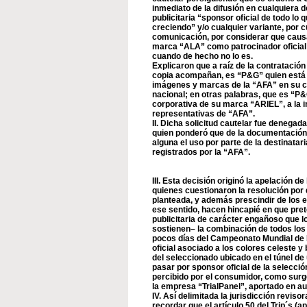
inmediato de la difusión en cualquiera
publicitaria “sponsor oficial de todo 
creciendo” y/o cualquier variante, por c
comunicación, por considerar que causa 
marca “ALA” como patrocinador oficial 
cuando de hecho no lo es.
Explicaron que a raíz de la contratació
copia acompañan, es “P&G” quien está fa
imágenes y marcas de la “AFA” en su ca
nacional; en otras palabras, que es “P
corporativa de su marca “ARIEL”, a la 
representativas de “AFA”.
II. Dicha solicitud cautelar fue denegad
quien ponderó que de la documentación 
alguna el uso por parte de la destinatar
registrados por la “AFA”.
III. Esta decisión originó la apelación de
quienes cuestionaron la resolución por
planteada, y además prescindir de los 
ese sentido, hacen hincapié en que pre
publicitaria de carácter engañoso que l
sostienen– la combinación de todos los 
pocos días del Campeonato Mundial de 
oficial asociado a los colores celeste y
del seleccionado ubicado en el túnel de 
pasar por sponsor oficial de la selección
percibido por el consumidor, como surg
la empresa “TrialPanel”, aportado en au
IV. Así delimitada la jurisdicción revisor
recordar que el artículo 50 del Trip´s (a