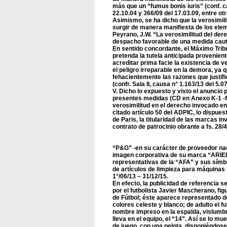
más que un “fumus bonis iuris” (conf. ca
22.10.04 y 366/09 del 17.03.09, entre otr
Asimismo, se ha dicho que la verosimil
surgir de manera manifiesta de los elem
Peyrano, J.W. “La verosimilitud del de
despacho favorable de una medida cautel
En sentido concordante, el Máximo Trib
pretenda la tutela anticipada provenie
acreditar prima facie la existencia de v
el peligro irreparable en la demora, ya 
fehacientemente las razones que justif
(confr. Sala II, causa n° 1.163/13 del 5.0
V. Dicho lo expuesto y visto el anuncio p
presentes medidas (CD en Anexo K-1 -fs.
verosimilitud en el derecho invocado e
citado artículo 50 del ADPIC, lo dispuest
de Paris, la titularidad de las marcas in
contrato de patrocinio obrante a fs. 28/
“P&G” -en su carácter de proveedor nac
imagen corporativa de su marca “ARIEL
representativas de la “AFA” y sus símbo
de artículos de limpieza para máquinas
1°/06/13 – 31/12/15.
En efecto, la publicidad de referencia 
por el futbolista Javier Mascherano, fi
de Fútbol; éste aparece representado d
colores celeste y blanco; de adulto el f
nombre impreso en la espalda, vislumb
lleva en el equipo, el “14”. Así se lo m
de juego, con una pelota, disponiéndose