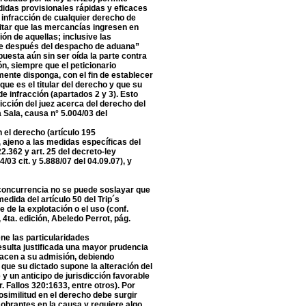
didas provisionales rápidas y eficaces
 infracción de cualquier derecho de
evitar que las mercancías ingresen en
ión de aquellas; inclusive las
e después del despacho de aduana”
puesta aún sin ser oída la parte contra
ón, siempre que el peticionario
ente disponga, con el fin de establecer
ue es el titular del derecho y que su
e infracción (apartados 2 y 3). Esto
icción del juez acerca del derecho del
ta Sala, causa n° 5.004/03 del
n el derecho (artículo 195
, ajeno a las medidas específicas del
22.362 y art. 25 del decreto-ley
/03 cit. y 5.888/07 del 04.09.07), y
concurrencia no se puede soslayar que
dida del artículo 50 del Trip´s
 de la explotación o el uso (conf.
ta. edición, Abeledo Perrot, pág.
iene las particularidades
esulta justificada una mayor prudencia
hacen a su admisión, debiendo
 que su dictado supone la alteración del
y un anticipo de jurisdicción favorable
r. Fallos 320:1633, entre otros). Por
rosimilitud en el derecho debe surgir
obrantes en la causa y requiere algo