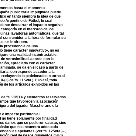
lementos hasta el momento
mpaña publicitaria impugnada puede
lico en tanto siembra la idea de que
do Argentino de Fútbol, lo cual
rudente descartar el impacto negativo
categoría en el mercado de los
quinas lavadoras automáticas, que tal
l consumidor a la hora de formular su
ue se le ofrecen.
la procedencia de una
 tiene carácter innovativo-, no es
gure una realidad incontrastable,
de verosimilitud, acorde con la
uación, apreciada con el carácter
aminada, se da en el caso a partir de
itaria, corresponde acceder a la
 excluyendo lo peticionado en torno al
(ii) de fs. 115vta.). Ello así, toda
n de los artículos exhibidos en las
al de fs. 98/114 y elementos reservados
ntos que favorecen la asociación
 figura del jugador Mascherano o la
e e impacto patrimonial
l no tiene solamente por finalidad
 los daños que se pudieren causar, sino
opósito que no encuentra adecuada
tenden las apelantes (ver fs. 125vta.)–,
aución real de pesos quinientos mil ($