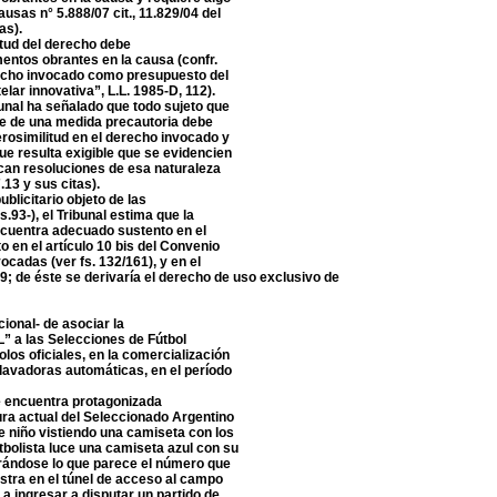
usas n° 5.888/07 cit., 11.829/04 del
as).
itud del derecho debe
entos obrantes en la causa (confr.
recho invocado como presupuesto del
ar innovativa”, L.L. 1985-D, 112).
unal ha señalado que todo sujeto que
nte de una medida precautoria debe
erosimilitud en el derecho invocado y
que resulta exigible que se evidencien
ican resoluciones de esa naturaleza
7.13 y sus citas).
ublicitario objeto de las
93-), el Tribunal estima que la
ncuentra adecuado sustento en el
o en el artículo 10 bis del Convenio
vocadas (ver fs. 132/161), y en el
49; de éste se derivaría el derecho de uso exclusivo de
ional- de asociar la
” a las Selecciones de Fútbol
los oficiales, en la comercialización
 lavadoras automáticas, en el período
se encuentra protagonizada
gura actual del Seleccionado Argentino
e niño vistiendo una camiseta con los
utbolista luce una camiseta azul con su
rándose lo que parece el número que
uestra en el túnel de acceso al campo
 a ingresar a disputar un partido de