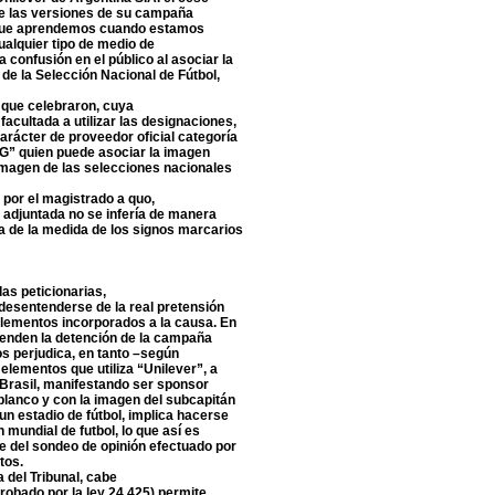
 de las versiones de su campaña
lo que aprendemos cuando estamos
ualquier tipo de medio de
confusión en el público al asociar la
de la Selección Nacional de Fútbol,
n que celebraron, cuya
cultada a utilizar las designaciones,
rácter de proveedor oficial categoría
&G” quien puede asociar la imagen
imagen de las selecciones nacionales
a por el magistrado a quo,
adjuntada no se infería de manera
ia de la medida de los signos marcarios
 las peticionarias,
 desentenderse de la real pretensión
elementos incorporados a la causa. En
tenden la detención de la campaña
os perjudica, en tanto –según
elementos que utiliza “Unilever”, a
Brasil, manifestando ser sponsor
 blanco y con la imagen del subcapitán
un estadio de fútbol, implica hacerse
 mundial de futbol, lo que así es
e del sondeo de opinión efectuado por
tos.
a del Tribunal, cabe
probado por la ley 24.425) permite