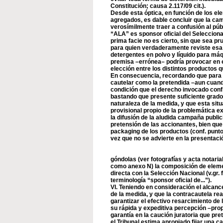
Constitución; causa 2.117/09 cit.).
Desde esta óptica, en función de los e
agregados, es dable concluir que la ca
verosímilmente traer a confusión al púb
“ALA” es sponsor oficial del Selecciona
prima facie no es cierto, sin que sea p
para quien verdaderamente reviste esa 
detergentes en polvo y líquido para má
premisa –errónea– podría provocar en e
elección entre los distintos productos q
En consecuencia, recordando que para 
cautelar como la pretendida –aun cuando
condición que el derecho invocado confi
bastando que presente suficiente grado 
naturaleza de la medida, y que esta sit
provisional propio de la problemática ex
la difusión de la aludida campaña public
pretensión de las accionantes, bien que
packaging de los productos (conf. punto II-
vez que no se advierte en la presentació
góndolas (ver fotografías y acta notari
como anexo N) la composición de eleme
directa con la Selección Nacional (v.gr.
terminología “sponsor oficial de...”).
VI. Teniendo en consideración el alcanc
de la medida, y que la contracautela rea
garantizar el efectivo resarcimiento de
su rápida y expeditiva percepción –pr
garantía en la caución juratoria que pre
el Tribunal estima apropiado fijar una c