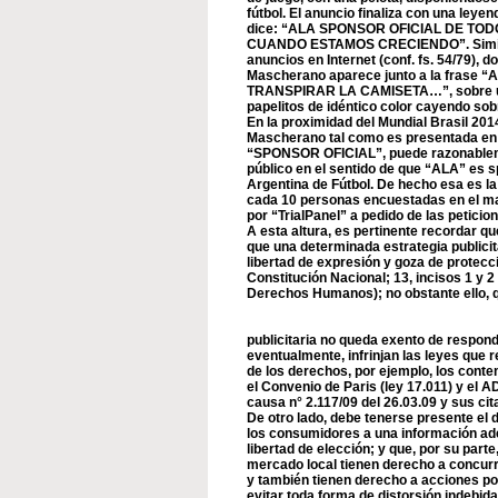
fútbol. El anuncio finaliza con una leyen
dice: “ALA SPONSOR OFICIAL DE T
CUANDO ESTAMOS CRECIENDO”. Simila
anuncios en Internet (conf. fs. 54/79),
Mascherano aparece junto a la frase
TRANSPIRAR LA CAMISETA…”, sobre un 
papelitos de idéntico color cayendo sobre
En la proximidad del Mundial Brasil 201
Mascherano tal como es presentada en la
“SPONSOR OFICIAL”, puede razonableme
público en el sentido de que “ALA” es s
Argentina de Fútbol. De hecho esa es la
cada 10 personas encuestadas en el ma
por “TrialPanel” a pedido de las peticiona
A esta altura, es pertinente recordar qu
que una determinada estrategia publicit
libertad de expresión y goza de protecci
Constitución Nacional; 13, incisos 1 y
Derechos Humanos); no obstante ello, 
publicitaria no queda exento de respon
eventualmente, infrinjan las leyes que 
de los derechos, por ejemplo, los conte
el Convenio de Paris (ley 17.011) y el AD
causa n° 2.117/09 del 26.03.09 y sus cit
De otro lado, debe tenerse presente el 
los consumidores a una información ade
libertad de elección; y que, por su part
mercado local tienen derecho a concurri
y también tienen derecho a acciones pos
evitar toda forma de distorsión indebida 