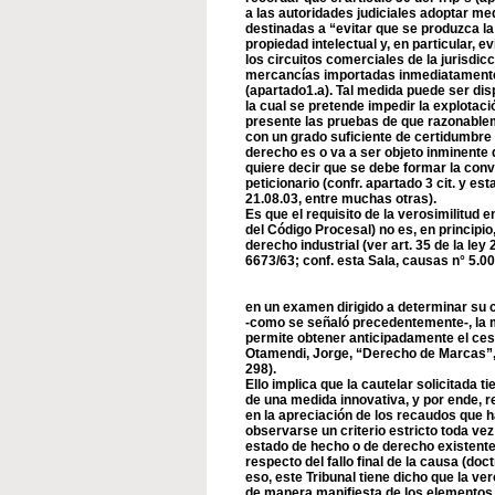
a las autoridades judiciales adoptar me
destinadas a “evitar que se produzca la
propiedad intelectual y, en particular, 
los circuitos comerciales de la jurisdicc
mercancías importadas inmediatament
(apartado1.a). Tal medida puede ser dis
la cual se pretende impedir la explotaci
presente las pruebas de que razonablem
con un grado suficiente de certidumbre q
derecho es o va a ser objeto inminente d
quiere decir que se debe formar la conv
peticionario (confr. apartado 3 cit. y es
21.08.03, entre muchas otras).
Es que el requisito de la verosimilitud e
del Código Procesal) no es, en principio
derecho industrial (ver art. 35 de la ley 
6673/63; conf. esta Sala, causas n° 5.004
en un examen dirigido a determinar su 
-como se señaló precedentemente-, la me
permite obtener anticipadamente el cese
Otamendi, Jorge, “Derecho de Marcas”, 4
298).
Ello implica que la cautelar solicitada t
de una medida innovativa, y por ende, r
en la apreciación de los recaudos que 
observarse un criterio estricto toda vez
estado de hecho o de derecho existente 
respecto del fallo final de la causa (doct
eso, este Tribunal tiene dicho que la ve
de manera manifiesta de los elementos 