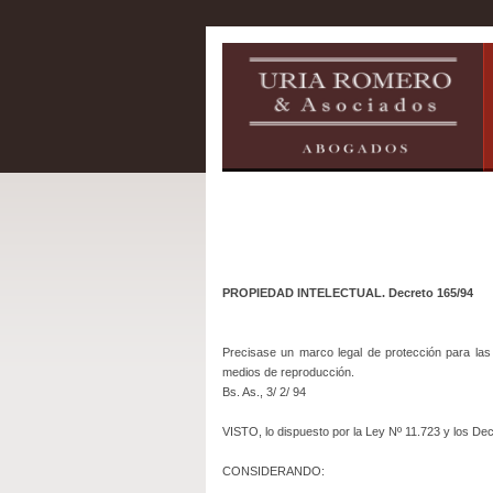
PROPIEDAD INTELECTUAL. Decreto 165/94
Precisase un marco legal de protección para las
medios de reproducción.
Bs. As., 3/ 2/ 94
VISTO, lo dispuesto por la Ley Nº 11.723 y los De
CONSIDERANDO: