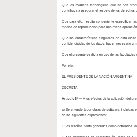
Que los avances tecnológicos que se han produc
contribuya a asegurar el respeto de los derechos 
Que para ello, resulta conveniente especificar l
medios de reproducción para una eficaz aplicación 
Que las características singulares de esta clas
confidencialidad de los datos, hacen necesari
Que el presente se dicta en uso de las facultade
Por ello,
EL PRESIDENTE DE LA NACIÓN ARGENTINA
DECRETA:
Artículo1
º –– A los efectos de la aplicación del p
a) Se entenderá por obras de software, incluidas en
de las siguientes expresiones:
I. Los diseños, tanto generales como detallados, de