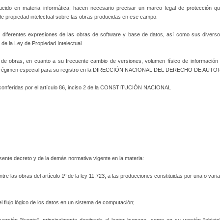
ido en materia informática, hacen necesario precisar un marco legal de protección q
de propiedad intelectual sobre las obras producidas en ese campo.
as diferentes expresiones de las obras de software y base de datos, así como sus divers
de la Ley de Propiedad Intelectual
e de obras, en cuanto a su frecuente cambio de versiones, volumen físico de información
o un régimen especial para su registro en la DIRECCIÓN NACIONAL DEL DERECHO DE AUTO
s conferidas por el artículo 86, inciso 2 de la CONSTITUCIÓN NACIONAL
resente decreto y de la demás normativa vigente en la materia:
tre las obras del artículo 1º de la ley 11.723, a las producciones constituidas por una o vari
l flujo lógico de los datos en un sistema de computación;