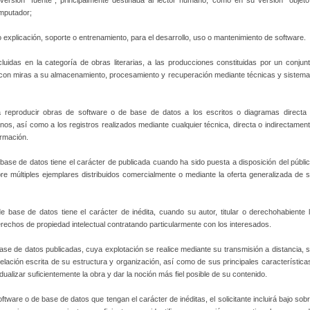
ersión "fuente", principalmente destinada al lector humano, como en su versión "objeto
omputador;
o explicación, soporte o entrenamiento, para el desarrollo, uso o mantenimiento de software.
uidas en la categoría de obras literarias, a las producciones constituidas por un conjun
 con miras a su almacenamiento, procesamiento y recuperación mediante técnicas y sistem
 reproducir obras de software o de base de datos a los escritos o diagramas directa
nos, así como a los registros realizados mediante cualquier técnica, directa o indirectamen
rmación.
ase de datos tiene el carácter de publicada cuando ha sido puesta a disposición del públi
e múltiples ejemplares distribuidos comercialmente o mediante la oferta generalizada de 
base de datos tiene el carácter de inédita, cuando su autor, titular o derechohabiente 
rechos de propiedad intelectual contratando particularmente con los interesados.
ase de datos publicadas, cuya explotación se realice mediante su transmisión a distancia, 
elación escrita de su estructura y organización, así como de sus principales característica
vidualizar suficientemente la obra y dar la noción más fiel posible de su contenido.
tware o de base de datos que tengan el carácter de inéditas, el solicitante incluirá bajo sob