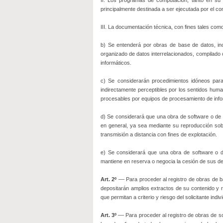
II. Los programas de computación, tanto en su v
principalmente destinada a ser ejecutada por el c
III. La documentación técnica, con fines tales com
b) Se entenderá por obras de base de datos, incl
organizado de datos interrelacionados, compilado
informáticos.
c) Se considerarán procedimientos idóneos para
indirectamente perceptibles por los sentidos huma
procesables por equipos de procesamiento de info
d) Se considerará que una obra de software o de b
en general, ya sea mediante su reproducción sobr
transmisión a distancia con fines de explotación.
e) Se considerará que una obra de software o de 
mantiene en reserva o negocia la cesión de sus de
Art. 2º
–– Para proceder al registro de obras de b
depositarán amplios extractos de su contenido y r
que permitan a criterio y riesgo del solicitante indi
Art. 3º
–– Para proceder al registro de obras de sof